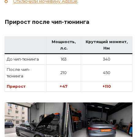
Отключили мочевину AdBlue
.
Прирост после чип-тюнинга
Мощность,
Крутящий момент,
л.с.
Нм
До чип-тюнинга
163
340
После чип-
210
450
тюнинга
Прирост
+47
+110