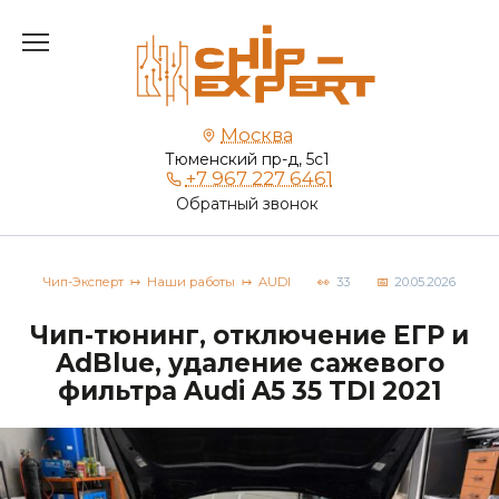
Перейти
к
содержанию
Москва
Тюменский пр-д, 5с1
+7 967 227 6461
Обратный звонок
Чип-Эксперт
Наши работы
AUDI
33
20.05.2026
Чип-тюнинг, отключение ЕГР и
AdBlue, удаление сажевого
фильтра Audi A5 35 TDI 2021