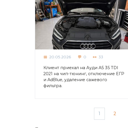
20.05.2026
0
33
Клиент приехал на Ауди A5 35 TDI
2021 на чип-тюнинг, отключение ЕГР
и AdBlue, удаление сажевого
фильтра.
Пагинация
1
2
записей