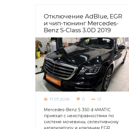
Отключение AdBlue, EGR
и чип-тюнинг Mercedes-
Benz S-Class 3.0D 2019
17.07.2026
0
13
Mercedes-Benz S 350 d 4MATIC
приехал с неисправностями по
системе мочевины, селективному
катализатору и клапанам EGR.