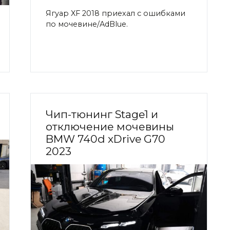
Ягуар XF 2018 приехал с ошибками
по мочевине/AdBlue.
Чип-тюнинг Stage1 и
отключение мочевины
BMW 740d xDrive G70
2023