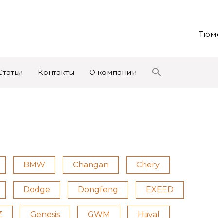
Тюме
Статьи
Контакты
О компании
BMW
Changan
Chery
Dodge
Dongfeng
EXEED
Z
Genesis
GWM
Haval