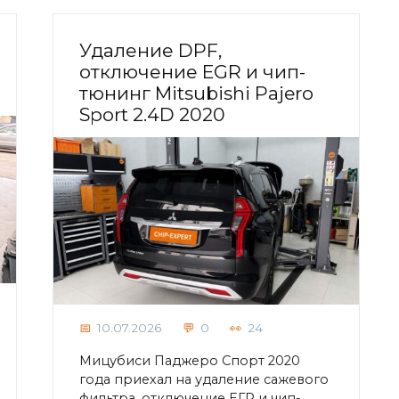
Удаление DPF,
отключение EGR и чип-
тюнинг Mitsubishi Pajero
Sport 2.4D 2020
10.07.2026
0
24
Мицубиси Паджеро Спорт 2020
года приехал на удаление сажевого
фильтра, отключение ЕГР и чип-