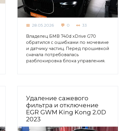
28.05.2026
0
33
Владелец БМВ 740d xDrive G70
обратился с ошибками по мочевине
и датчику частиц. Перед прошивкой
сначала потребовалась
разблокировка блока управления.
Удаление сажевого
фильтра и отключение
EGR GWM King Kong 2.0D
2023