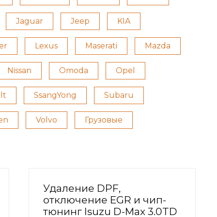
Jaguar
Jeep
KIA
er
Lexus
Maserati
Mazda
Nissan
Omoda
Opel
lt
SsangYong
Subaru
en
Volvo
Грузовые
Удаление DPF,
отключение EGR и чип-
тюнинг Isuzu D-Max 3.0TD