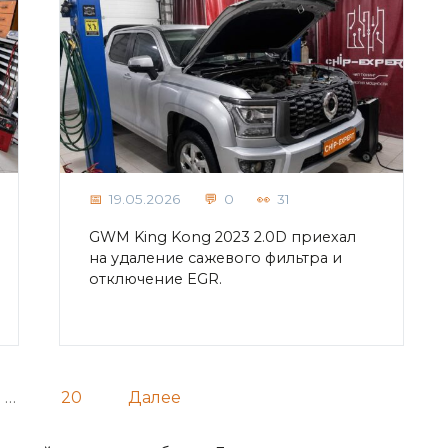
19.05.2026
0
31
GWM King Kong 2023 2.0D приехал
на удаление сажевого фильтра и
отключение EGR.
…
20
Далее